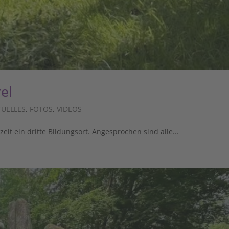
rel
TUELLES
,
FOTOS
,
VIDEOS
it ein dritte Bildungsort. Angesprochen sind alle...