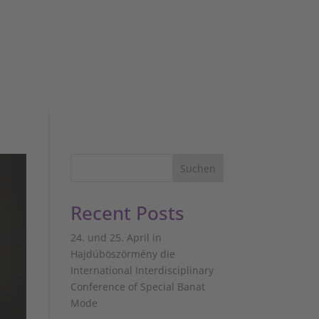
Suchen
Recent Posts
24. und 25. April in
Hajdúböszörmény die
International Interdisciplinary
Conference of Special Banat
Mode