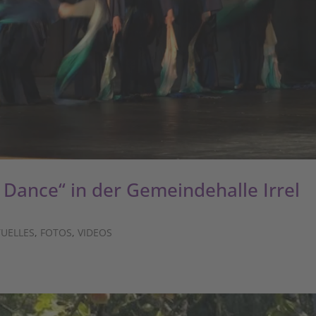
 Dance“ in der Gemeindehalle Irrel
TUELLES
,
FOTOS
,
VIDEOS