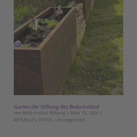
Garten der Stiftung des Beda-Institut
von
Beda Institut Bitburg
|
März 10, 2026
|
AKTUELLES
,
FOTOS
,
Uncategorized