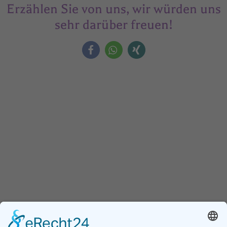
Erzählen Sie von uns, wir würden uns
sehr darüber freuen!
Assoziierter Partner der Universität
Debrezen
Faculty of Child And Adult Education of the University of
Debrezen, Dekanat Hajdúböszörmény.
Weitere Informationen finden Sie auf www.ethics-
education.eu