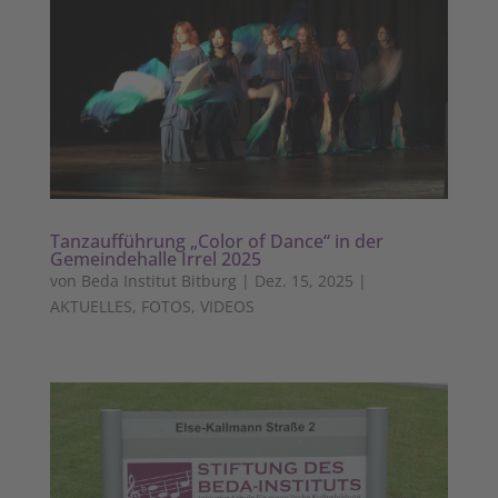
Tanzaufführung „Color of Dance“ in der
Gemeindehalle Irrel 2025
von
Beda Institut Bitburg
|
Dez. 15, 2025
|
AKTUELLES
,
FOTOS
,
VIDEOS