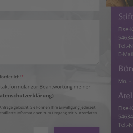
Stif
Else-
54634
Tel.-N
E-Mai
Bür
orderlich!
Mo. - 
taktformular zur Beantwortung meiner
Ate
atenschutzerklärung)
Else-
frage gelöscht. Sie können Ihre Einwilligung jederzeit
. Detaillierte Informationen zum Umgang mit Nutzerdaten
54634
Tel.-N