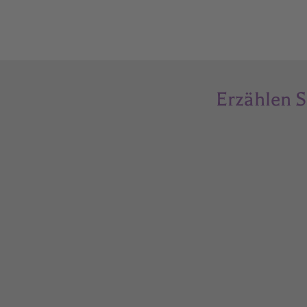
Erzählen S
Assoziierter Partner der
Universität Debrezen
Faculty of Child And Adult Education of the
University of Debrezen, Dekanat