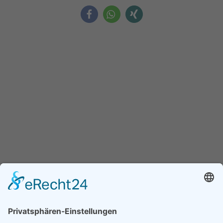
Assoziierter Partner der Universität
Debrezen
Faculty of Child And Adult Education of the University of
Debrezen, Dekanat Hajdúböszörmény.
Weitere Informationen finden Sie auf www.ethics-
education.eu